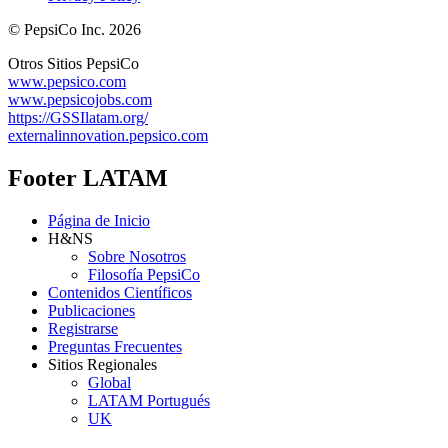
© PepsiCo Inc. 2026
Otros Sitios PepsiCo
www.pepsico.com
www.pepsicojobs.com
https://GSSIlatam.org/
externalinnovation.pepsico.com
Footer LATAM
Página de Inicio
H&NS
Sobre Nosotros
Filosofía PepsiCo
Contenidos Científicos
Publicaciones
Registrarse
Preguntas Frecuentes
Sitios Regionales
Global
LATAM Portugués
UK